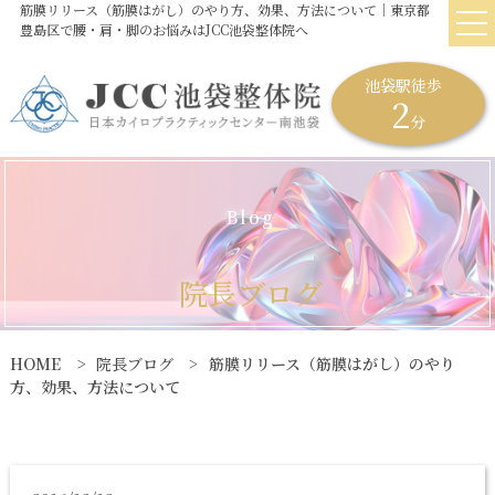
筋膜リリース（筋膜はがし）のやり方、効果、方法について｜東京都
豊島区で腰・肩・脚のお悩みはJCC池袋整体院へ
池袋駅徒歩
2
分
B
l
o
g
院
長
ブ
ロ
グ
HOME
院長ブログ
筋膜リリース（筋膜はがし）のやり
方、効果、方法について