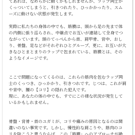
てあれば、なめらかに動くかもしれませんが、ラップ同士が
くっついてしまうと、引きつれたり、ひっかかったり、スム
ーズに動けない状態が発生します。
実際に私たちの身体の中でも、筋膜は、頭から足の先まで体
の内側に張り巡らされ、中継点でお互いが連結して全身でつ
ながっています。頭のてっぺんから首、肩甲骨、背中、おし
り、
骨盤
、足などがそれぞれひとグループ、更に、お互いが大
きなひとまとまりのラップで包まれている、筋膜とは、その
ようなイメージです。
ここで問題になってくるのは、これらの筋肉を包むラップ同
士のくっつき、ひっかかり、引きつれです。じつは、これが肩
や背中、腰の【コリ】の隠れた犯人です。
現に、あなたの体の中でも、すでにこの様な状況が発生して
いるかもしれません。
骨盤
・背骨・首のユガミが、コリや痛みの原因となるのは間
違いのない事実です。しかし、慢性的な
肩こり
や、筋肉のコ
リを除こうと思うならば、この「筋膜」へのアプローチが絶