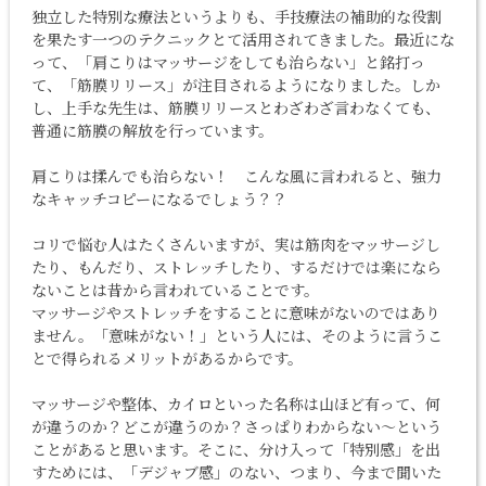
独立した特別な療法というよりも、手技療法の補助的な役割
を果たす一つのテクニックとて活用されてきました。最近にな
って、「
肩こり
は
マッサージ
をしても治らない」と銘打っ
て、「筋膜リリース」が注目されるようになりました。しか
し、上手な先生は、筋膜リリースとわざわざ言わなくても、
普通に筋膜の解放を行っています。
肩こりは揉んでも治らない！ こんな風に言われると、強力
なキャッチコピーになるでしょう？？
コリで悩む人はたくさんいますが、実は筋肉を
マッサージ
し
たり、もんだり、ストレッチしたり、するだけでは楽になら
ないことは昔から言われていることです。
マッサージ
やストレッチをすることに意味がないのではあり
ません。「意味がない！」という人には、そのように言うこ
とで得られるメリットがあるからです。
マッサージ
や整体、カイロといった名称は山ほど有って、何
が違うのか？どこが違うのか？さっぱりわからない～という
ことがあると思います。そこに、分け入って「特別感」を出
すためには、「デジャブ感」のない、つまり、今まで聞いた