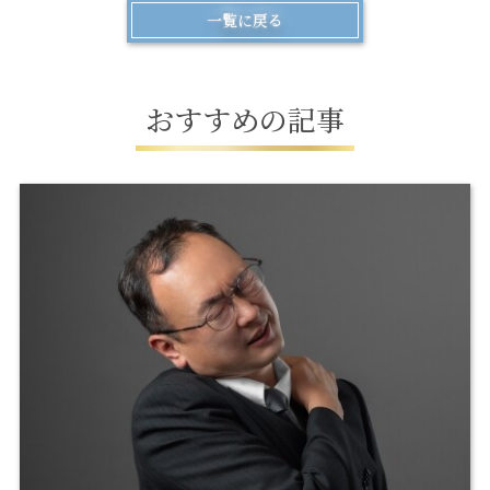
一覧に戻る
お
す
す
め
の
記
事