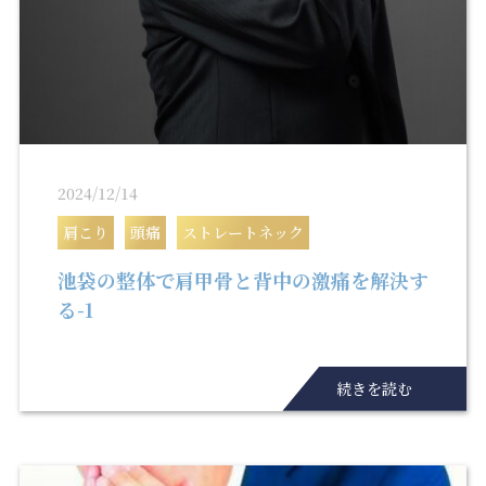
2024/12/14
肩こり
頭痛
ストレートネック
池袋の整体で肩甲骨と背中の激痛を解決す
る-1
続きを読む