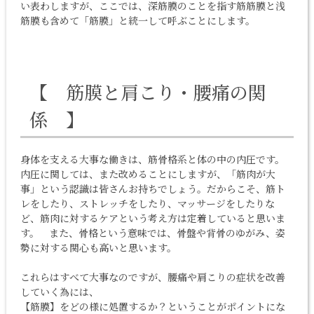
い表わしますが、ここでは、深筋膜のことを指す筋筋膜と浅
筋膜も含めて「筋膜」と統一して呼ぶことにします。
【 筋膜と
肩こり
・腰痛の関
係 】
身体を支える大事な働きは、筋骨格系と体の中の内圧です。
内圧に関しては、また改めることにしますが、「筋肉が大
事」という認識は皆さんお持ちでしょう。だからこそ、筋ト
レをしたり、ストレッチをしたり、
マッサージ
をしたりな
ど、筋肉に対するケアという考え方は定着していると思いま
す。 また、骨格という意味では、
骨盤
や背骨のゆがみ、姿
勢に対する関心も高いと思います。
これらはすべて大事なのですが、腰痛や
肩こり
の症状を改善
していく為には、
【筋膜】をどの様に処置するか？ということがポイントにな