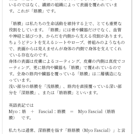
いるのではなく、繊維の組織によって表面を覆われていま
す。これが「筋膜」です。
「筋膜」は私たちの生命活動を維持する上で、とても重要な
役割をしています。「筋膜」には骨や臓器だけでなく、血管
や神経と結びつき、からだを内側から支える役割があります。
ちょうどテントを支えるシートやロープ、骨組みのようなもの
で、表面からは見えませんが身体の内側で身体を支えてくれ
ている存在なのです。
身体の表面は皮膚によるコーティング、皮膚の内側は真皮でコ
ーティング、更に筋肉や臓器も「筋膜」で覆われているので
す。全身の筋肉や臓器を覆っている「筋膜」は二層構造にな
っています。
浅い部分の筋膜を「浅筋膜」、筋肉を直接覆っている深い部
分を「深筋膜」、または「筋筋膜」といいます。
英語表記では
Myo：筋 ＋ Fascial：筋膜 ＝ Myo Fascial（筋筋
膜） です。
私たちは通常、深筋膜を指す「筋筋膜（Myo Fascial）」と言