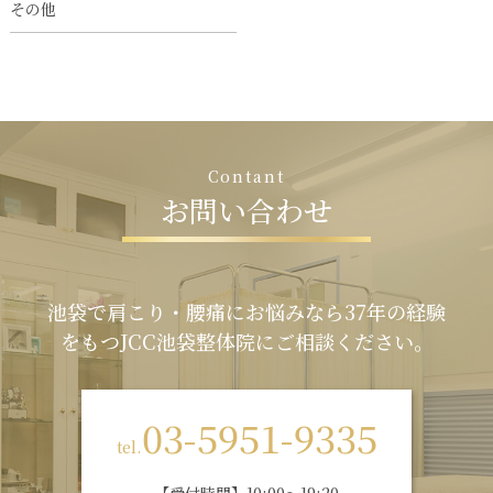
その他
C
o
n
t
a
n
t
お
問
い
合
わ
せ
池袋で肩こり・腰痛にお悩みなら37年の経験
をもつJCC池袋整体院にご相談ください。
03-5951-9335
tel.