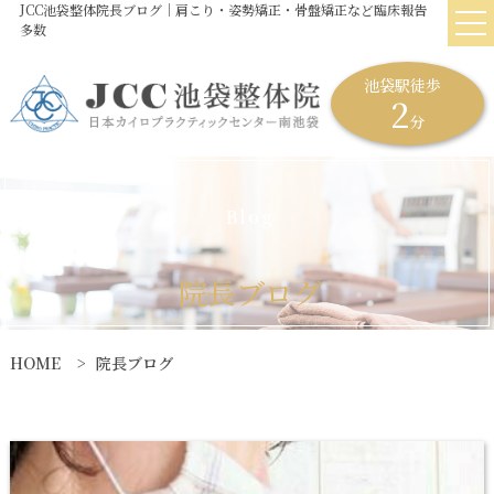
JCC池袋整体院長ブログ｜肩こり・姿勢矯正・骨盤矯正など臨床報告
多数
池袋駅徒歩
2
分
B
l
o
g
院
長
ブ
ロ
グ
HOME
院長ブログ