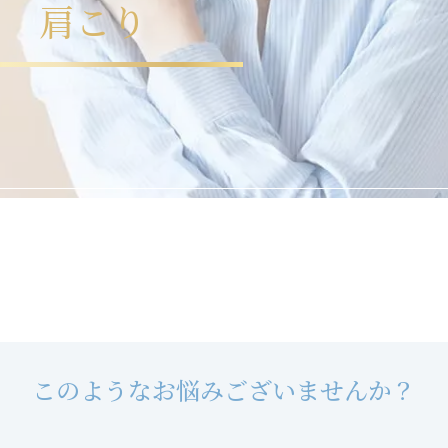
肩
こ
り
こ
の
よ
う
な
お
悩
み
ご
ざ
い
ま
せ
ん
か
？