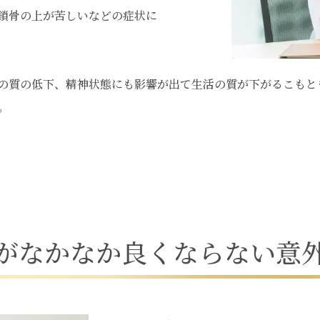
鎖骨の上が苦しいなどの症状に
の質の低下、精神状態にも影響が出て生活の質が下がるこもと
。
が
な
か
な
か
良
く
な
ら
な
い
意