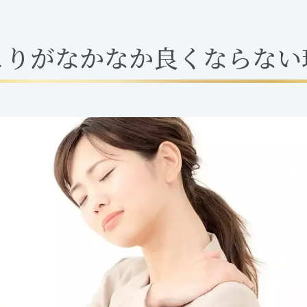
こ
り
が
な
か
な
か
良
く
な
ら
な
い