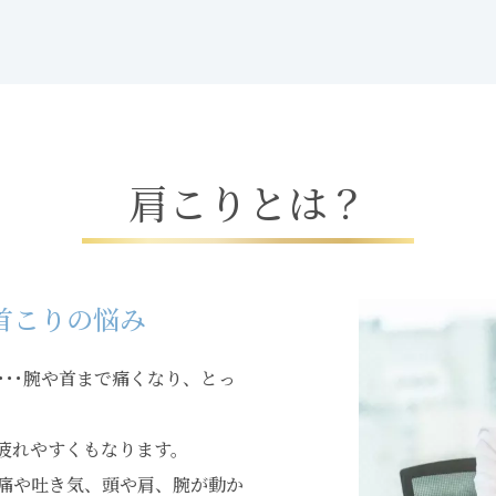
肩
こ
り
と
は
？
首こりの悩み
･･腕や首まで痛くなり、とっ
疲れやすくもなります。
痛や吐き気、頭や肩、腕が動か