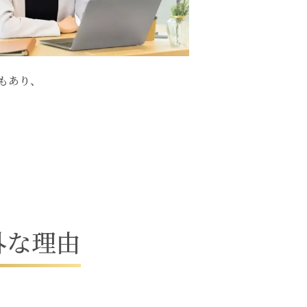
もあり、
外
な
理
由