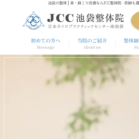
池袋の整体 | 首・肩こり改善ならJCC整体院 - 医師も
初めての⽅へ
当院のご紹介
整体師
Message
About us
St