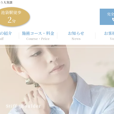
通う人気店
池袋駅徒歩
完全
2
分
の紹介
施術コース・料金
お知らせ
お客
aff
Course・Price
News
Vo
S
t
i
f
f
s
h
o
u
l
d
e
r