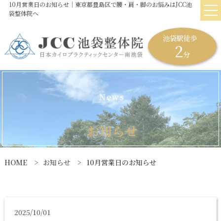
10月営業日のお知らせ｜東京都豊島区で腰・肩・脚のお悩みはJCC池
袋整体院へ
池袋駅徒歩
2
分
N
e
w
s
お
知
ら
せ
HOME
お知らせ
10月営業日のお知らせ
2025/10/01