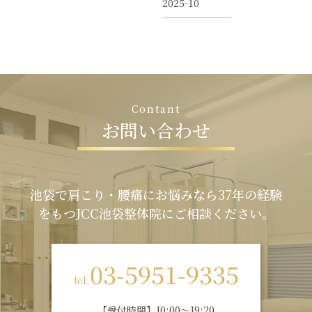
2025-10
C
o
n
t
a
n
t
お
問
い
合
わ
せ
池袋で肩こり・腰痛にお悩みなら37年の経験
をもつJCC池袋整体院にご相談ください。
03-5951-9335
tel.
【受付時間】10:00～19:20