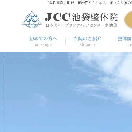
【女性自身に掲載】花粉症とくしゃみ、ぎっくり腰の
初めての⽅へ
当院のご紹介
整体師
Message
About us
St