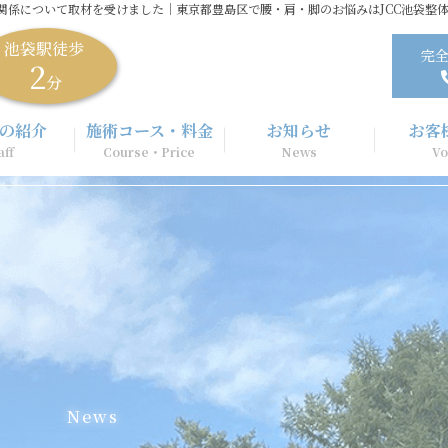
関係について取材を受けました｜東京都豊島区で腰・肩・脚のお悩みはJCC池袋整
池袋駅徒歩
完全
2
分
の紹介
施術コース・料金
お知らせ
お客
aff
Course・Price
News
Vo
N
e
w
s