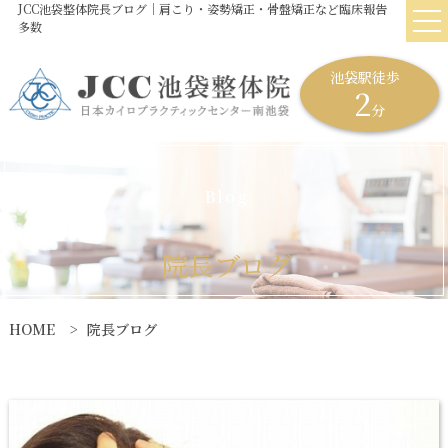
JCC池袋整体院長ブログ｜肩こり・姿勢矯正・骨盤矯正など臨床報告
多数
池袋駅徒歩
2
分
B
l
o
g
院
長
ブ
ロ
グ
HOME
院長ブログ