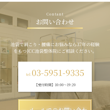
C
o
n
t
a
n
t
お
問
い
合
わ
せ
池袋で肩こり・腰痛にお悩みなら37年の経験
をもつJCC池袋整体院にご相談ください。
03-5951-9335
tel.
【受付時間】10:00～19:20
メールでのお問い合わ